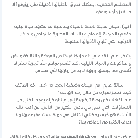
المطاعم العصرية ، يمكنك تذوق الأطباق الأصيلة مثل ريزوتو ألا
ميلانيز وأوسوبوكو.
أخيرًا ، ميلان مدينة نابضة بالحياة وعالمية مع مشهد حياة ليلية
مفعم بالحيوية. إنه مليء بالبارات العصرية والنوادي وأماكن
الترفيه التي تلبي الأذواق المتنوعة.
بشكل عام ، تقدم ميلانو مزيجًا فريدًا من الموضة والثقافة والفن
والمأكولات والحياة الليلية ، كما تقدم ميلانو حقًا تجربة سفر لا
تُنسى مما يجعلها وجهة لا بد من زيارتها لأي مسافر.
سائق عربي في ميلانو وكيفية الحجز من خلال رقم الهاتف
كيف تحجز سيارة من خلال رقم الهاتف؟
عند الذهاب في رحلة ترفيهية إلى ميلانو فإنه يوجد الكثير من
التساؤلات التي تدور في ذهن الكثير من الناس. من أهم تلك
الأسئلة هو كيف يمكنني التنقل في دولة لست مقيمة بها ولا
أعرف الكثير من الأماكن بها؟
ولكن عند التعامل مع
شركة السفر مع حازم
تمحي كل ذلك القلق