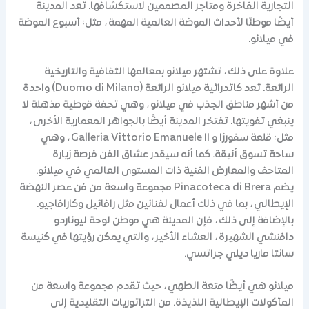
التجارية الفاخرة ومتاجر المصممين لاستكشافها. تعد المدينة
أيضًا موطنًا لأحداث الموضة العالمية المهمة ، مثل: أسبوع الموضة
في ميلانو.
علاوة على ذلك ، تشتهر ميلانو بمعالمها الثقافية والتاريخية
الرائعة. تعد كاتدرائية ميلانو الرائعة (Duomo di Milano) واحدة
من أشهر مناطق الجذب في ميلانو ، وهي تحفة قوطية مذهلة لا
ينبغي تفويتها. تفتخر المدينة أيضًا بالجواهر المعمارية الأخرى ،
مثل: قلعة سفورزا و Galleria Vittorio Emanuele II ، وهي
ساحة تسوق أنيقة. كما أنه سيقدر عشاق الفن فرصة زيارة
المتاحف والمعارض الفنية ذات المستوى العالمي في ميلانو.
يضم Pinacoteca di Brera مجموعة واسعة من فن عصر النهضة
الإيطالي ، بما في ذلك أعمال لفنانين مثل رافائيل وكارافاجيو.
بالإضافة إلى ذلك ، فإن المدينة هي موطن لوحة ليوناردو
دافنشي الشهيرة ، العشاء الأخير ، والتي يمكن رؤيتها في كنيسة
سانتا ماريا ديلي جراتسي.
ميلانو هي أيضًا متعة الطهي ، حيث تقدم مجموعة واسعة من
المأكولات الإيطالية اللذيذة. من التراتوريات التقليدية إلى