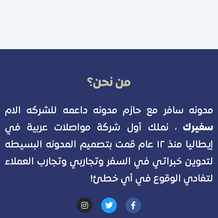
من نحن؟
مدونه سافر مع حازم مدونه داعمه للشركه الام
سفيرك
، نملك أول شركة مواصلات عربية في
إيطاليا منذ ١٢ عام قمت بتصميم المدونه البسيطه
لتدوين خبراتي في السفر وتجاربي وتجارب العملاء
لتفادي الوقوع في أي خطئ!
I
T
F
n
w
a
s
i
c