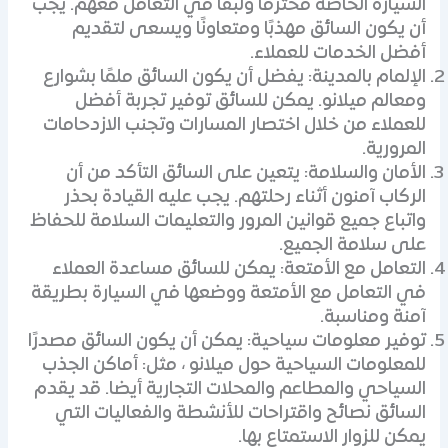
السيارة الخاصة محترفًا ولبقًا في التعامل معهم. يجب
أن يكون السائق مهذبًا ومتعاونًا ويسعى لتقديم
أفضل الخدمات للعملاء.
الإلمام بالمدينة: يفضل أن يكون السائق ملمًا بشوارع
ومعالم ميلانو. يمكن للسائق توفير تجربة أفضل
للعملاء من خلال اختصار المسارات وتجنب الازدحامات
المرورية.
الأمان والسلامة: يتعين على السائق التأكد من أن
الركاب آمنون أثناء رحلتهم. يجب عليه القيادة بحذر
واتباع جميع قوانين المرور والتعليمات السلامة للحفاظ
على سلامة الجميع.
التعامل مع الأمتعة: يمكن للسائق مساعدة العملاء
في التعامل مع الأمتعة ووضعها في السيارة بطريقة
آمنة ومناسبة.
توفير معلومات سياحية: يمكن أن يكون السائق مصدرًا
للمعلومات السياحية حول ميلانو ، مثل: أماكن الجذب
السياحي والمطاعم والمحلات التجارية أيضا. قد يقدم
السائق نصائح واقتراحات للأنشطة والفعاليات التي
يمكن للزوار الاستمتاع بها.