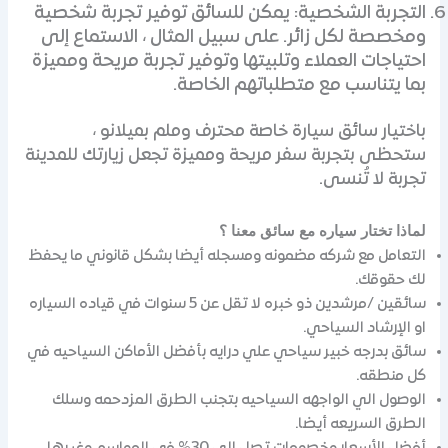
التجربة الشخصية: يمكن للسائق توفير تجربة شخصية
ومخصصة لكل زائر. على سبيل المثال ، الاستماع إلى
احتياجات العملاء وتلبيتها وتوفير تجربة مريحة ومميزة
بما يتناسب مع متطلباتهم الخاصة.
باختيار سائق سيارة خاصة محترف وملم بميلانو ،
ستحظى بتجربة سفر مريحة ومميزة تجعل زيارتك للمدينة
تجربة لا تُنسى.
لماذا تختار سياره مع سائق معنا ؟
التعامل مع شركه مضمونه ومسجله أيضا بشكل قانوني ما يحفظ
لك حقوقك.
سائقين /مرشدين ذو خبره لا تقل عن 5 سنوات في قياده السياره
او الإرشاد السياحي.
سائق بدرجه خبير سياحي علي درايه بأفضل الأماكن السياحيه في
كل منطقه.
الوصول الي الواجهه السياحيه بتجنب الطرق المزدحمه وسلك
الطرق السريعه أيضا.