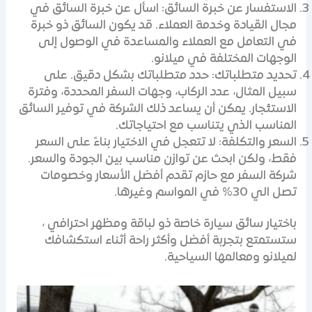
الاستفسار عن خبرة السائق: اسأل عن خبرة السائق في
مجال القيادة وخدمة العملاء. قد يكون السائق ذو خبرة
في التعامل مع العملاء والمساعدة في الوصول إلى
الوجهات المختلفة في ميلانو.
تحديد متطلباتك: حدد متطلباتك بشكل دقيق. على
سبيل المثال، عدد الركاب، وجهات السفر المحددة، وفترة
الاستئجار. يمكن أن يساعد ذلك الشركة في توفير السائق
المناسب الذي يتناسب مع احتياجاتك.
السعر والتكلفة: لا تتعجل في الاختيار بناءً على السعر
فقط، ولكن ابحث عن توازن مناسب بين الجودة والسعر.
شركة السفر مع حازم تقدم أفضل الأسعار وخصومات
تصل الي 30% في المواسم وغيرها.
باختيار سائق سيارة خاصة ذو لباقة ومظهر احترافي ،
ستستمتع بتجربة أفضل وأكثر راحة أثناء استكشافك
لميلانو ومعالمها السياحية.