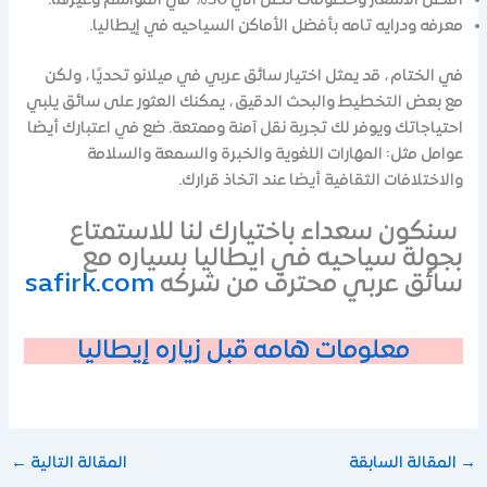
أفضل الأسعار وخصومات تصل الي 30% في المواسم وغيرها.
معرفه ودرايه تامه بأفضل الأماكن السياحيه في إيطاليا.
في الختام ، قد يمثل اختيار سائق عربي في ميلانو تحديًا ، ولكن
مع بعض التخطيط والبحث الدقيق ، يمكنك العثور على سائق يلبي
احتياجاتك ويوفر لك تجربة نقل آمنة وممتعة. ضع في اعتبارك أيضا
عوامل مثل: المهارات اللغوية والخبرة والسمعة والسلامة
والاختلافات الثقافية أيضا عند اتخاذ قرارك.
سنكون سعداء باختيارك لنا للاستمتاع
بجولة سياحيه في ايطاليا بسياره مع
سائق عربي محترف من شركه
safirk.com
معلومات هامه قبل زياره إيطاليا
→
المقالة السابقة
المقالة التالية
←