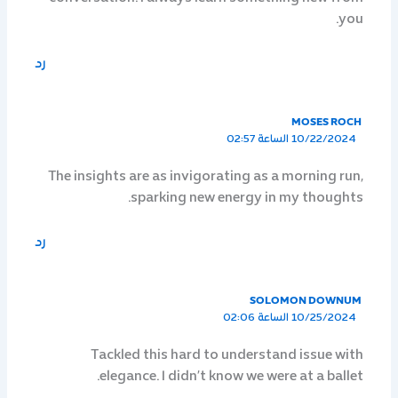
you.
رد
MOSES ROCH
10/22/2024 الساعة 02:57
The insights are as invigorating as a morning run,
sparking new energy in my thoughts.
رد
SOLOMON DOWNUM
10/25/2024 الساعة 02:06
Tackled this hard to understand issue with
elegance. I didn’t know we were at a ballet.