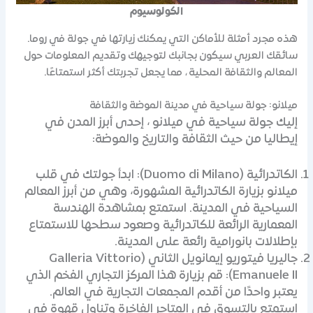
الكولوسيوم
هذه مجرد أمثلة للأماكن التي يمكنك زيارتها في جولة في روما.
سائقك العربي سيكون بجانبك لتوجيهك وتقديم المعلومات حول
المعالم والثقافة المحلية ، مما يجعل تجربتك أكثر استمتاعًا.
ميلانو: جولة سياحية في مدينة الموضة والثقافة
إليك جولة سياحية في ميلانو ، إحدى أبرز المدن في
إيطاليا من حيث الثقافة والتاريخ والموضة:
الكاتدرائية (Duomo di Milano): ابدأ جولتك في قلب
ميلانو بزيارة الكاتدرائية المشهورة، وهي من أبرز المعالم
السياحية في المدينة. استمتع بمشاهدة الهندسة
المعمارية الرائعة للكاتدرائية وصعود سطحها للاستمتاع
بإطلالات بانورامية رائعة على المدينة.
جاليريا فيتوريو إيمانويل الثاني (Galleria Vittorio
Emanuele II): قم بزيارة هذا المركز التجاري الفخم الذي
يعتبر واحدًا من أقدم المجمعات التجارية في العالم.
استمتع بالتسوق في المتاجر الفاخرة وتناول قهوة في