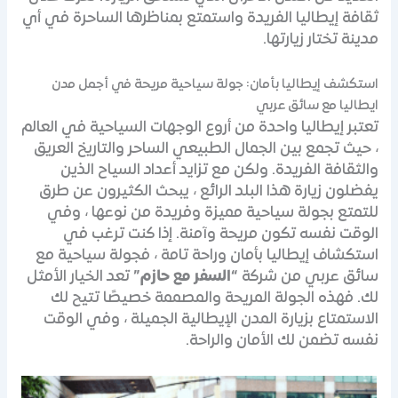
ثقافة إيطاليا الفريدة واستمتع بمناظرها الساحرة في أي
مدينة تختار زيارتها.
استكشف إيطاليا بأمان: جولة سياحية مريحة في أجمل مدن
ايطاليا مع سائق عربي
تعتبر إيطاليا واحدة من أروع الوجهات السياحية في العالم
، حيث تجمع بين الجمال الطبيعي الساحر والتاريخ العريق
والثقافة الفريدة. ولكن مع تزايد أعداد السياح الذين
يفضلون زيارة هذا البلد الرائع ، يبحث الكثيرون عن طرق
للتمتع بجولة سياحية مميزة وفريدة من نوعها ، وفي
الوقت نفسه تكون مريحة وآمنة. إذا كنت ترغب في
استكشاف إيطاليا بأمان وراحة تامة ، فجولة سياحية مع
سائق عربي من شركة
“السفر مع حازم”
تعد الخيار الأمثل
لك. فهذه الجولة المريحة والمصممة خصيصًا تتيح لك
الاستمتاع بزيارة المدن الإيطالية الجميلة ، وفي الوقت
نفسه تضمن لك الأمان والراحة.