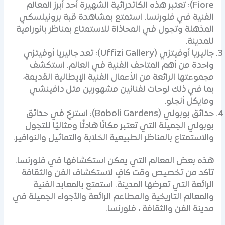
Fiore): تعتبر هذه الكاتدرائية الشهيرة أحد أبرز المعالم
الفنية في فلورنسا. استمتع بمشاهدة قبة برونيلسكي
المذهلة وتجول في المحاذاة للاستمتاع بمناظر بانورامية
للمدينة.
جاليريا أوفيتزي (Uffizi Gallery): تعد جاليريا أوفيتزي
واحدة من أهم المتاحف الفنية في العالم. استكشف
مجموعتها الرائعة من الأعمال الفنية الإيطالية القديمة،
بما في ذلك لوحات لفنانين مشهورين مثل دافينشي
ومايكل أنجلو.
حدائق بوبولي (Boboli Gardens): استرخِ في حدائق
بوبولي الجميلة التي تعتبر مكانًا هادئًا ومثاليًا للتجول
والاستمتاع بالمناظر الطبيعية الخلابة والتماثيل والنوافير.
هذه بعض المعالم التي يمكن استكشافها في فلورنسا.
تأكد من تخصيص وقت كافٍ لاستكشاف الفن والثقافة
الرائعة التي تعرضها المدينة. استمتع بالمعابد الفنية
والمعالم التاريخية والمطاعم الرائعة والأجواء الجميلة في
مدينة الفن والثقافة ، فلورنسا.