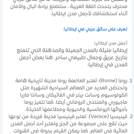
محترف يتحدث اللغة العربية ، ستتمتع براحة البال والأمان
أثناء استكشافك لأجمل مدن ايطاليا.
تعرف على سائق عربي في ايطاليا
.
أجمل مدن ايطاليا
إيطاليا مليئة بالمدن الجميلة والمذهلة التي تتمتع
بتاريخ عريق وجمال طبيعي ساحر. هنا بعض أجمل
المدن في إيطاليا:
روما (Rome): تعتبر العاصمة روما مدينة تاريخية هامة
وتحتضن العديد من المعالم السياحية الشهيرة مثل
الكولوسيوم وسانت بيتر في الفاتيكان وسانتا ماريا
ماجيوري والمنتدى الروماني أيضا. كما تتميز روما
بأجوائها الرومانسية والحيوية ومطاعمها اللذيذة.
فينيسيا (Venice): تعتبر فينيسيا مدينة فريدة من نوعها
حيث تقع على مجموعة من الجزر وتعتبر أحد أجمل المدن
المائية في العالم. كما يمكن القيام بجولة في القنوات