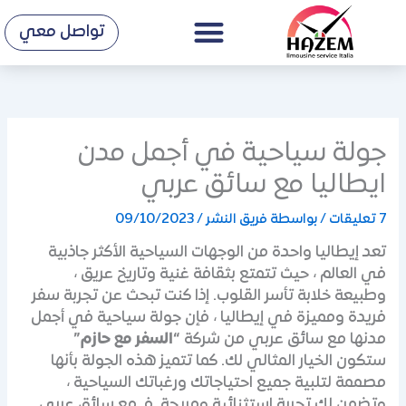
Menu
خطي
تواصل معي
لى
لمحتوى
جولة سياحية في أجمل مدن
ايطاليا مع سائق عربي
7 تعليقات
/ بواسطة
فريق النشر
/
09/10/2023
تعد إيطاليا واحدة من الوجهات السياحية الأكثر جاذبية
في العالم ، حيث تتمتع بثقافة غنية وتاريخ عريق ،
وطبيعة خلابة تأسر القلوب. إذا كنت تبحث عن تجربة سفر
فريدة ومميزة في إيطاليا ، فإن جولة سياحية في أجمل
مدنها مع سائق عربي من شركة
“السفر مع حازم”
ستكون الخيار المثالي لك. كما تتميز هذه الجولة بأنها
مصممة لتلبية جميع احتياجاتك ورغباتك السياحية ،
وتضمن لك تجربة استثنائية ومريحة. فـ مع سائق عربي