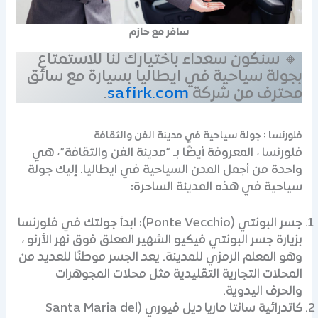
سافر مع حازم
🔸 سنكون سعداء باختيارك لنا للاستمتاع
بجولة سياحية في ايطاليا بسيارة مع سائق
محترف من شركة
safirk.com
.
فلورنسا : جولة سياحية في مدينة الفن والثقافة
فلورنسا ، المعروفة أيضًا بـ “مدينة الفن والثقافة”، هي
واحدة من أجمل المدن السياحية في ايطاليا. إليك جولة
سياحية في هذه المدينة الساحرة:
جسر البونتي (Ponte Vecchio): ابدأ جولتك في فلورنسا
بزيارة جسر البونتي فيكيو الشهير المعلق فوق نهر الأرنو ،
وهو المعلم الرمزي للمدينة. يعد الجسر موطنًا للعديد من
المحلات التجارية التقليدية مثل محلات المجوهرات
والحرف اليدوية.
كاتدرائية سانتا ماريا ديل فيوري (Santa Maria del