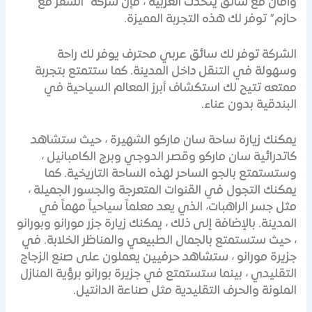
وأمان مع سائق يتحدث العربية ، فإن شركة “السفر مع
حازم” توفر لك هذه التجربة المميزة.
الشركة توفر لك سائق عربي محترف يوفر لك راحة
وسهولة في التنقل داخل المدينة. كما ستتمتع بتجربة
ممتعه تتيح لك استكشاف أبرز المعالم السياحية في
البندقية بدون عناء.
يمكنك زيارة ساحة سان ماركو الشهيرة ، حيث ستشاهد
كاتدرائية سان ماركو وقصر الدوجي وبرج الكامبانيل ،
وستستمتع بالجو الساحر لهذه الساحة التاريخية. كما
يمكنك التجول في القنوات المتعرجة والجسور الجميلة ،
مثل جسر الراهبات، الذي يعد معلماً سياحياً مهماً في
المدينة. بالإضافة إلى ذلك ، يمكنك زيارة جزر مورانو وبورانو
، حيث ستستمتع بالجمال الطبيعي والمناظر الخلابة. في
جزيرة مورانو ، ستشاهد حرفيين يعملون على صنع الزجاج
التقليدي ، بينما ستستمتع في جزيرة بورانو برؤية المنازل
الملونة والحرف التقليدية مثل صناعة الدانتيل.