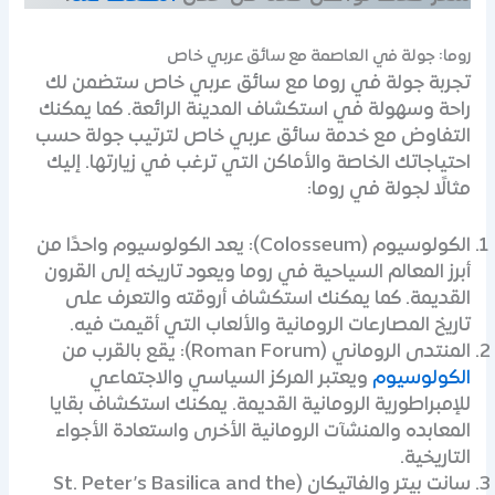
روما: جولة في العاصمة مع سائق عربي خاص
تجربة جولة في روما مع سائق عربي خاص ستضمن لك
راحة وسهولة في استكشاف المدينة الرائعة. كما يمكنك
التفاوض مع خدمة سائق عربي خاص لترتيب جولة حسب
احتياجاتك الخاصة والأماكن التي ترغب في زيارتها. إليك
مثالًا لجولة في روما:
الكولوسيوم (Colosseum): يعد الكولوسيوم واحدًا من
أبرز المعالم السياحية في روما ويعود تاريخه إلى القرون
القديمة. كما يمكنك استكشاف أروقته والتعرف على
تاريخ المصارعات الرومانية والألعاب التي أقيمت فيه.
المنتدى الروماني (Roman Forum): يقع بالقرب من
الكولوسيوم
ويعتبر المركز السياسي والاجتماعي
للإمبراطورية الرومانية القديمة. يمكنك استكشاف بقايا
المعابده والمنشآت الرومانية الأخرى واستعادة الأجواء
التاريخية.
سانت بيتر والفاتيكان (St. Peter’s Basilica and the