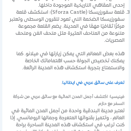
إحدى المقاهي التاريخية الموجودة داخلها.
قلعة سفورزيسكا (Sforza Castle): استكشف قلعة
سفورزيسكا الضخمة التي تعود للقرون الوسطى وتعتبر
مركزًا ثقافيًا مهمًا في المدينة. يضم القلعة مجموعة
متنوعة من المتاحف المثيرة مثل متحف الفن ومتحف
المصريات.
هذه بعض المعالم التي يمكن زيارتها في ميلانو. كما
يمكنك تخصيص الجولة حسب اهتماماتك الخاصة
والاستمتاع بتجربة استكشاف هذه المدينة الرائعة.
تعرف على سائق عربي في ايطاليا
.
فينيسيا: اكتشف أجمل المدن المائية مع سائق عربي من شركة
السفر مع حازم
تعتبر مدينة البندقية واحدة من أجمل المدن المائية في
العالم ، وتتميز بقنواتها المتعرجة وجمالها الرومانسي. إذا
كنت ترغب في استكشاف هذه المدينة الساحرة براحة