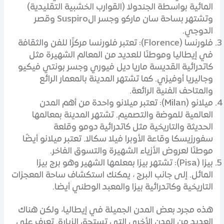
المائية بواسطة الجندولا (القوارب الخشبية التقليدية)
وتشتهر بساحة سان ماركو وجسر الSuspiro وقصر
الدوجي.
فلورنسا (Florence): تعتبر فلورنسا مركزًا للفن والثقافة
في إيطاليا وموطنًا للعديد من المعالم الشهيرة مثل
كاتدرائية القديسة ماريا ديل فيوري وجسر بونتي فيكيو
وجاليريا أوفيزي. كما تشتهر المدينة بالمعمار الرائع
والمتاحف الفنية الرائعة.
ميلانو (Milan): تعتبر ميلانو واحدة من أهم المدن
العالمية للموضة والتصميم. تشتهر المدينة بمعالمها
الحديثة والتاريخية مثل كاتدرائية دومو وقلعة
سفورزيسكا وقاعة الأوبرا فيلا سكالا. تعتبر ميلانو أيضًا
موطنًا لعروض الأزياء الشهيرة والتسوق الفاخر.
بيزا (Pisa): تشتهر بيزا بمعلمها الشهير وهو برج بيزا
المائل. إلى جانب البرج ، يمكنك استكشاف ساحة المعجزات
التاريخية وكاتدرائية بيزا والمعبد الوطني أيضا.
هذه مجرد بعض المدن الجميلة في إيطاليا، ولكن هناك
العديد من المدن الأخرى التي تستحق الزيارة. تعرف على