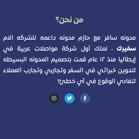
من نحن؟
مدونه سافر مع حازم مدونه داعمه للشركه الام
سفيرك
، نملك أول شركة مواصلات عربية في
إيطاليا منذ ١٢ عام قمت بتصميم المدونه البسيطه
لتدوين خبراتي في السفر وتجاربي وتجارب العملاء
لتفادي الوقوع في أي خطئ!
I
T
F
n
w
a
s
i
c
t
t
e
a
t
b
g
e
o
r
r
o
a
k
m
-