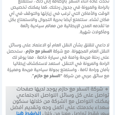
تحدث عادةً أثناء السفر. بالإضافة إلى ذلك ، ستتمتع
بالراحة والمرونة في جدول رحلتك. كما يمكنك تخصيص
الوقت والأماكن التي ترغب في زيارتها والتوقف في أي
مكان تشاء. ستتمتع أيضا بحرية التجوال والاستمتاع بكل
ما تقدمه المدن الإيطالية من معالم سياحية رائعة
ومأكولات شهية.
لا داعي للقلق بشأن النقل العام أو الاعتماد على وسائل
النقل العام المجهولة. مع شركة
السفر مع حازم
، ستحصل
على رحلة مريحة وآمنة في سيارة خاصة ، مما يوفر لك
الراحة والمرونة في التنقل. استعد لاستكشاف إيطاليا
بأمان وراحة تامة ، واستمتع بجولة سياحية مريحة ومميزة
مع سائق عربي من شركة
“السفر مع حازم”
.
🔸 شركة السفر مع حازم يوجد لديها صفحات
تواصل على كل وسائل التواصل الاجتماعي
يمكنك التواصل مع الشركة من خلالها سنكون
سعداء بخدمتك علي أكمل وجه وتقديم أفضل
سعر فقط تواصل معنا من خلال
الضغط هنا
.