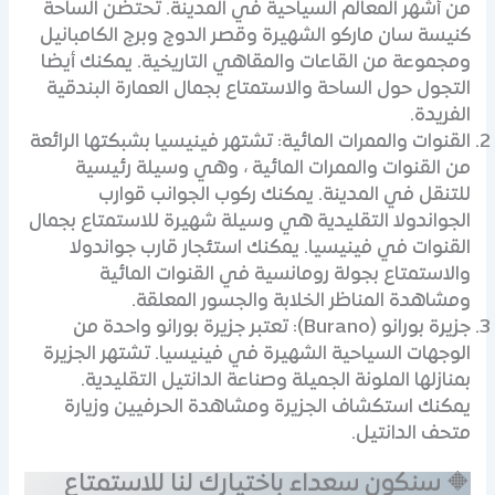
من أشهر المعالم السياحية في المدينة. تحتضن الساحة
كنيسة سان ماركو الشهيرة وقصر الدوج وبرج الكامبانيل
ومجموعة من القاعات والمقاهي التاريخية. يمكنك أيضا
التجول حول الساحة والاستمتاع بجمال العمارة البندقية
الفريدة.
القنوات والممرات المائية: تشتهر فينيسيا بشبكتها الرائعة
من القنوات والممرات المائية ، وهي وسيلة رئيسية
للتنقل في المدينة. يمكنك ركوب الجوانب قوارب
الجواندولا التقليدية هي وسيلة شهيرة للاستمتاع بجمال
القنوات في فينيسيا. يمكنك استئجار قارب جواندولا
والاستمتاع بجولة رومانسية في القنوات المائية
ومشاهدة المناظر الخلابة والجسور المعلقة.
جزيرة بورانو (Burano): تعتبر جزيرة بورانو واحدة من
الوجهات السياحية الشهيرة في فينيسيا. تشتهر الجزيرة
بمنازلها الملونة الجميلة وصناعة الدانتيل التقليدية.
يمكنك استكشاف الجزيرة ومشاهدة الحرفيين وزيارة
متحف الدانتيل.
🔶 سنكون سعداء باختيارك لنا للاستمتاع