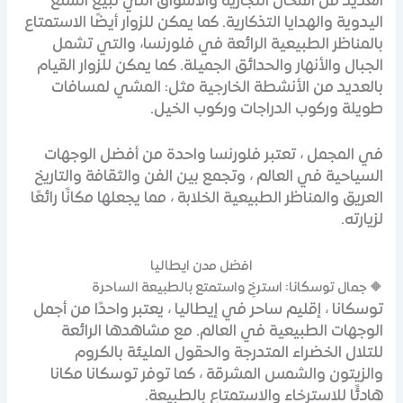
العديد من المحال التجارية والأسواق التي تبيع السلع
اليدوية والهدايا التذكارية. كما يمكن للزوار أيضًا الاستمتاع
بالمناظر الطبيعية الرائعة في فلورنسا، والتي تشمل
الجبال والأنهار والحدائق الجميلة. كما يمكن للزوار القيام
بالعديد من الأنشطة الخارجية مثل: المشي لمسافات
طويلة وركوب الدراجات وركوب الخيل.
في المجمل ، تعتبر فلورنسا واحدة من أفضل الوجهات
السياحية في العالم ، وتجمع بين الفن والثقافة والتاريخ
العريق والمناظر الطبيعية الخلابة ، مما يجعلها مكانًا رائعًا
لزيارته.
افضل مدن ايطاليا
🔶 جمال توسكانا: استرخِ واستمتع بالطبيعة الساحرة
توسكانا ، إقليم ساحر في إيطاليا ، يعتبر واحدًا من أجمل
الوجهات الطبيعية في العالم. مع مشاهدها الرائعة
للتلال الخضراء المتدرجة والحقول المليئة بالكروم
والزيتون والشمس المشرقة ، كما توفر توسكانا مكانا
هادئًا للاسترخاء والاستمتاع بالطبيعة.