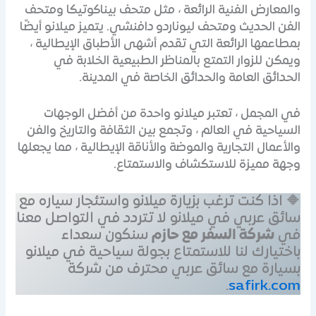
والمعارض الفنية الرائعة ، مثل متحف بيناكوتيكا ومتحف
الفن الحديث ومتحف ليوناردو دافنشي. يتميز ميلانو أيضًا
بمطاعمها الرائعة التي تقدم أشهى الأطباق الإيطالية ،
ويمكن للزوار التمتع بالمناظر الطبيعية الخلابة في
الحدائق العامة والحدائق الخاصة في المدينة.
في المجمل ، تعتبر ميلانو واحدة من أفضل الوجهات
السياحية في العالم ، وتجمع بين الثقافة والتاريخ والفن
والأعمال التجارية والموضة والأناقة الإيطالية ، مما يجعلها
وجهة مميزة للاستكشاف والاستمتاع.
🔶 اذا كنت ترغب بزيارة ميلانو واستئجار سياره مع
سائق عربي في ميلانو لا تتردد في التواصل معنا
في
شركة السفر مع حازم
سنكون سعداء
باختيارك لنا للاستمتاع بجولة سياحية في ميلانو
بسيارة مع سائق عربي محترف من شركة
.
safirk.com