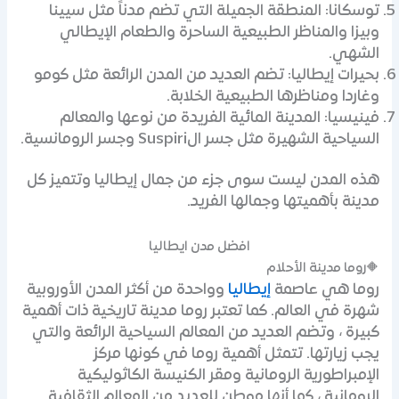
توسكانا: المنطقة الجميلة التي تضم مدناً مثل سيينا
وبيزا والمناظر الطبيعية الساحرة والطعام الإيطالي
الشهي.
بحيرات إيطاليا: تضم العديد من المدن الرائعة مثل كومو
وغاردا ومناظرها الطبيعية الخلابة.
فينيسيا: المدينة المائية الفريدة من نوعها والمعالم
السياحية الشهيرة مثل جسر الSuspiri وجسر الرومانسية.
هذه المدن ليست سوى جزء من جمال إيطاليا وتتميز كل
مدينة بأهميتها وجمالها الفريد.
افضل مدن ايطاليا
🔶روما مدينة الأحلام
روما هي عاصمة
إيطاليا
وواحدة من أكثر المدن الأوروبية
شهرة في العالم. كما تعتبر روما مدينة تاريخية ذات أهمية
كبيرة ، وتضم العديد من المعالم السياحية الرائعة والتي
يجب زيارتها. تتمثل أهمية روما في كونها مركز
الإمبراطورية الرومانية ومقر الكنيسة الكاثوليكية
الرومانية ، كما أنها موطن للعديد من المعالم الثقافية