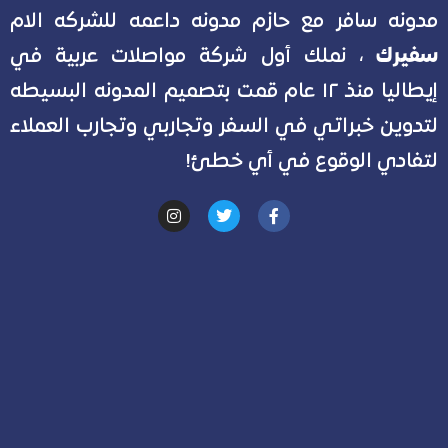
مدونه سافر مع حازم مدونه داعمه للشركه الام
سفيرك
، نملك أول شركة مواصلات عربية في
إيطاليا منذ ١٢ عام قمت بتصميم المدونه البسيطه
لتدوين خبراتي في السفر وتجاربي وتجارب العملاء
لتفادي الوقوع في أي خطئ!
I
T
F
n
w
a
s
i
c
t
t
e
a
t
b
g
e
o
r
r
o
a
k
m
-
f