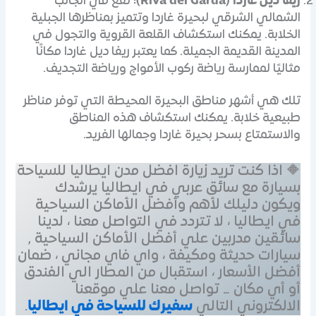
ريفا ديل غاردا (Riva del Garda):
تقع في الجانب
الشمالي الشرقي لبحيرة غاردا وتتميز بمناظرها الجبلية
الخلابة. يمكنك استكشاف القلعة القروية والتجول في
المدينة القديمة الجميلة. كما يعتبر ريفا ديل غاردا مكانًا
مثاليًا لممارسة رياضة ركوب الأمواج ورياضة التجديف.
تلك هي أشهر مناطق البحيرة المحيطة التي توفر مناظر
طبيعية خلابة. يمكنك استكشاف هذه المناطق
والاستمتاع بسحر بحيرة غاردا وجمالها الفريد.
🔶 اذا كنت تريد زيارة افضل مدن ايطاليا للسياحة
بسيارة مع سائق عربي في ايطاليا يرشدك
ويكون دليلك لأهم وأفضل الأماكن السياحية
في ايطاليا ، لا تتردد في التواصل معنا ، لدينا
سائقين مدربين علي أفضل الأماكن السياحية ,
سيارات حديثة ومكيفة ، واي فاي مجاني ، ضمان
أفضل الأسعار ، استقبال من المطار الي الفندق
أو أي مكان … تواصل معنا علي موقعنا
الالكتروني التالي
سفيرك للسياحة في ايطاليا
.