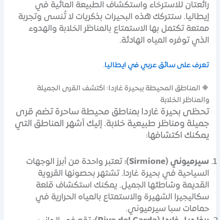
رائعتان للاسترخاء واستكشاف الطبيعة المائية في
إيطاليا. ستتركك هذه البحيرات بذكريات لا تُنسى وتجربة
ممتعة تكتمل بها الاستمتاع بالمناظر الخلابة والهدوء
الذي توفره المياه الهادئة.
تعرف على سائق عربي في ايطاليا
.
🔶 المناطق المحيطة ببحيرة غاردا: اكتشف القرى الجميلة
والمناظر الخلابة
تحظى بحيرة غاردا بمناطق محيطة ساحرة تضم قرى
جميلة ومناظر طبيعية خلابة. إليك أشهر المناطق التي
يمكنك اكتشافها:
سيرميوني (Sirmione):
تعتبر واحدة من أبرز الوجهات
السياحية في بحيرة غاردا. تشتهر بحصونها القروية
القديمة وشاطئها الجميل. يمكنك استكشاف قلعة
سكاليجيرا الشهيرة والاستمتاع بالمياه الحرارية في
حمامات سبا سيرميوني.