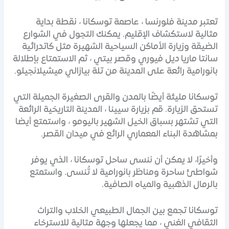
تعتبر مدينة فلورنسا ، عاصمة توسكانا ، نقطة بداية
مثالية لاستكشاف الإقليم. يمكنك التجول في الشوارع
الضيقة وزيارة الأماكن السياحية الشهيرة مثل كاتدرائية
سانتا ماريا ديل فيوري وقصر بيتي ، ثم الاستمتاع بإطلالة
بانورامية رائعة على المدينة من تلة بيازالي ميشيلانجيلو.
توسكانا مليئة أيضًا بالمدن والقرى الصغيرة الجميلة التي
تستحق الزيارة. قم بزيارة سيينا ، المدينة التاريخية الرائعة
التي تشتهر بسباق الخيل الشهير باليومو ، واستمتع أيضا
بمشاهدة البناء المعماري الرائع في ميدان القصر.
وأخيرًا، لا يمكن أن ننسى ساحل توسكانا ، الذي يوفر
شواطئ ساحرة ومناظر بانورامية لا تُنسى. واستمتع
بالرمال الذهبية والمياه الصافية.
توسكانا تجمع بين الجمال الطبيعي الخلاب والتراث
الثقافي الغني ، مما يجعلها وجهة مثالية للاسترخاء