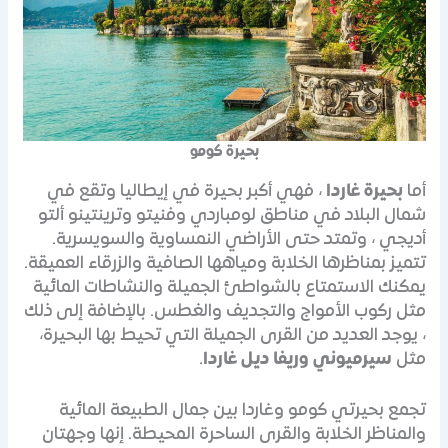
بحيرة كومو
أما
بحيرة غاردا
، فهي أكبر بحيرة في إيطاليا وتقع في
شمال البلاد في مناطق لومباردي وفنيتو وترينتينو ألتو
أديجي ، وتمتد حتى الأراضي النمساوية والسويسرية.
تتميز بمناظرها الخلابة ومياهها الصافية والزرقاء العميقة.
يمكنك الاستمتاع بالشواطئ الجميلة والنشاطات المائية
مثل ركوب الأمواج والتجديف والغطس. بالإضافة إلى ذلك
، يوجد العديد من القرى الجميلة التي تحيط بها البحيرة،
مثل
سيرميوني وريفا ديل غاردا
.
تجمع بحيرتي كومو وغاردا بين جمال الطبيعة المائية
والمناظر الخلابة والقرى الساحرة المحيطة. إنها وجهتان