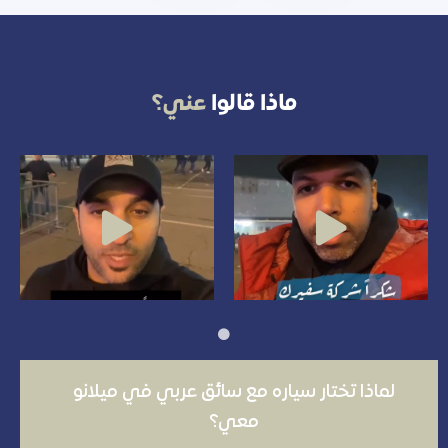
ماذا قالوا
عني؟
لماذا تختار سياره مع سائق عربي في ميلانو
معي؟