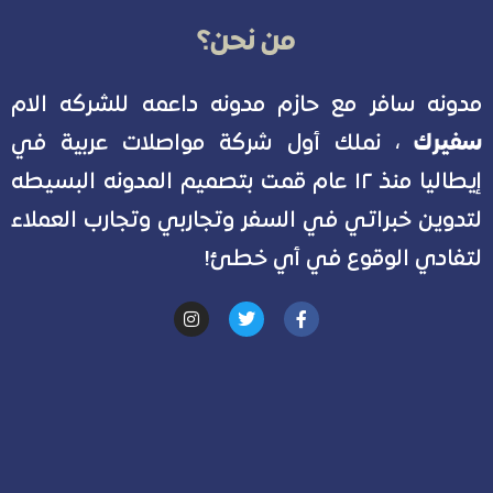
من نحن؟
مدونه سافر مع حازم مدونه داعمه للشركه الام
سفيرك
، نملك أول شركة مواصلات عربية في
إيطاليا منذ ١٢ عام قمت بتصميم المدونه البسيطه
لتدوين خبراتي في السفر وتجاربي وتجارب العملاء
لتفادي الوقوع في أي خطئ!
I
T
F
n
w
a
s
i
c
t
t
e
a
t
b
g
e
o
r
r
o
a
k
m
-
f