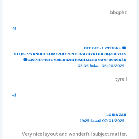
bbqphz
رد
☎ + 1.291366 BTC.GET -
HTTPS://YANDEX.COM/POLL/ENTER/47UYV1JDG9Q2BCY1CS
WPTP?HS=C708CAB2B11950114C607BF9F0989A3A& ☎
06/26/2025 الساعة 03:06
tyrell
رد
LORIA ZAR
07/01/2025 الساعة 19:25
Very nice layout and wonderful subject matter,