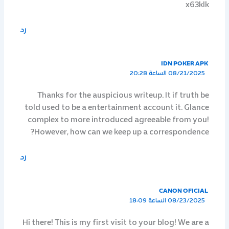
x63klk
رد
IDN POKER APK
08/21/2025 الساعة 20:28
Thanks for the auspicious writeup. It if truth be
told used to be a entertainment account it. Glance
complex to more introduced agreeable from you!
However, how can we keep up a correspondence?
رد
CANON OFICIAL
08/23/2025 الساعة 18:09
Hi there! This is my first visit to your blog! We are a