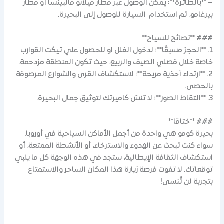
– **بالطائرة**: يمكن الوصول عبر مطار ميلانو مالبينسا أو مطار
بيرغامو، ثم استخدام السيارة للوصول إلى البحيرة.
### **نصائح للسياح**
1. **الحجز مسبقًا**: لدخول الفلل او للحصول علي تيكت القوارب
خاصة خلال فصلي الصيف والربيع، حيث تكون المنطقة مزدحمة.
2. **ارتداء أحذية مريحة**: لاستكشاف القرى والشوارع المرصوفة
بالحصى.
3. **التقاط الصور**: لا تنسَ كاميرتك لتوثيق جمال البحيرة.
### **ختامًا**
بحيرة كومو هي واحدة من أجمل الأماكن السياحية في أوروبا.
سواء كنت تبحث عن الهدوء والاسترخاء، أو الأنشطة الممتعة، أو
استكشاف الثقافة الإيطالية، ستجد في هذه الوجهة كل ما يلبي
توقعاتك. لا تفوت فرصة زيارة هذا المكان الساحر والاستمتاع
بتجربة لن تُنسى!