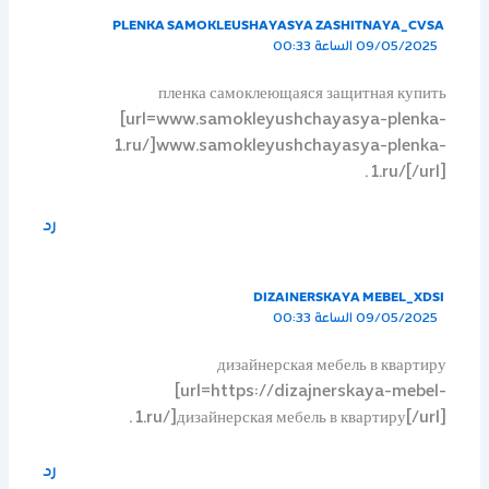
PLENKA SAMOKLEUSHAYASYA ZASHITNAYA_CVSA
09/05/2025 الساعة 00:33
пленка самоклеющаяся защитная купить
[url=www.samokleyushchayasya-plenka-
1.ru/]www.samokleyushchayasya-plenka-
1.ru/[/url] .
رد
DIZAINERSKAYA MEBEL_XDSI
09/05/2025 الساعة 00:33
дизайнерская мебель в квартиру
[url=https://dizajnerskaya-mebel-
1.ru/]дизайнерская мебель в квартиру[/url] .
رد