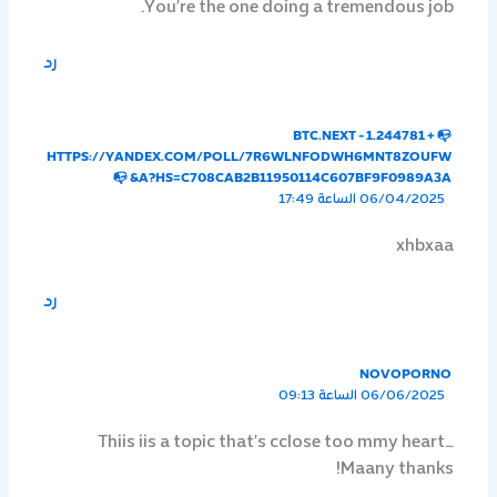
You’re the one doing a tremendous job.
رد
📭 + 1.244781 BTC.NEXT -
HTTPS://YANDEX.COM/POLL/7R6WLNFODWH6MNT8ZOUFW
A?HS=C708CAB2B11950114C607BF9F0989A3A& 📭
06/04/2025 الساعة 17:49
xhbxaa
رد
NOVOPORNO
06/06/2025 الساعة 09:13
Thiis iis a topic that’s cclose too mmy heart…
Maany thanks!