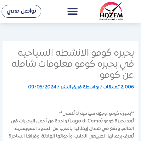
Menu
خطي
تواصل معي
لى
لمحتوى
بحيره كومو الانشطه السياحيه
في بحيره كومو معلومات شامله
عن كومو
2٬006 تعليقات
/ بواسطة
فريق النشر
/
09/05/2024
**بحيرة كومو: وجهة سياحية لا تُنسى**
تُعد بحيرة كومو (Lago di Como) واحدة من أجمل البحيرات في
العالم، وتقع في شمال إيطاليا، بالقرب من الحدود السويسرية.
تُعرف بجمالها الطبيعي الخلاب، وأجوائها الهادئة، وقراها الساحرة