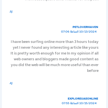
رد
PETLOVERHAVEN
10/13/2024 الساعة 07:06
I have been surfing online more than 3 hours today
yet I never found any interesting article like yours
It is pretty worth enough for me In my opinion if all
web owners and bloggers made good content as
you did the web will be much more useful than ever
before
رد
EXPLOREUAEONLINE
10/15/2024 الساعة 07:55