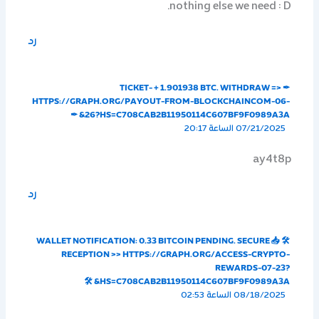
nothing else we need : D.
رد
✒ TICKET- + 1.901938 BTC. WITHDRAW =>
HTTPS://GRAPH.ORG/PAYOUT-FROM-BLOCKCHAINCOM-06-
26?HS=C708CAB2B11950114C607BF9F0989A3A& ✒
07/21/2025 الساعة 20:17
ay4t8p
رد
🛠 📥 WALLET NOTIFICATION: 0.33 BITCOIN PENDING. SECURE
RECEPTION >> HTTPS://GRAPH.ORG/ACCESS-CRYPTO-
REWARDS-07-23?
HS=C708CAB2B11950114C607BF9F0989A3A& 🛠
08/18/2025 الساعة 02:53