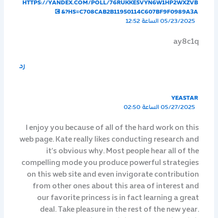
HTTPS://YANDEX.COM/POLL/76RUKKE5VYN6W1HP2WXZVB
?HS=C708CAB2B11950114C607BF9F0989A3A& 💽
05/23/2025 الساعة 12:52
ay8c1q
رد
YEASTAR
05/27/2025 الساعة 02:50
I enjoy you because of all of the hard work on this
web page. Kate really likes conducting research and
it’s obvious why. Most people hear all of the
compelling mode you produce powerful strategies
on this web site and even invigorate contribution
from other ones about this area of interest and
our favorite princess is in fact learning a great
deal. Take pleasure in the rest of the new year.