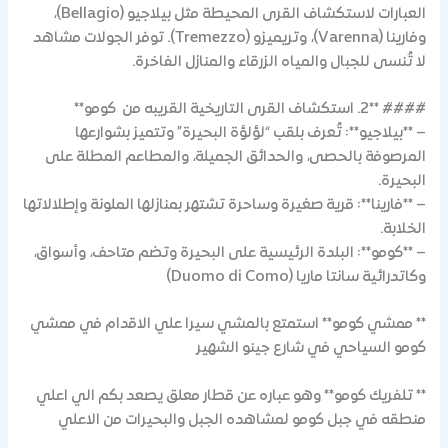
العبارات لاستكشاف القرى المحيطة مثل بيلاجيو (Bellagio)،
وفارينا (Varenna)، وتريميزو (Tremezzo). توفر الجولات مشاهد
لا تُنسى للجبال والمياه الزرقاء والمنازل الفاخرة.
#### **2. استكشاف القرى التاريخية القريبه من كومو**
– **بيلاجيو**: تُعرف بلقب “لؤلؤة البحيرة” وتتميز بشوارعها
المرصوفة بالحصى، والحدائق الجميلة، والمطاعم المطلة على
البحيرة.
– **فارينا**: قرية صغيرة وساحرة تشتهر بمنازلها الملونة وإطلالاتها
الخلابة.
– **كومو**: البلدة الرئيسية على البحيرة وتضم متاحف، وأسواق،
وكاتدرائية سانتا ماريا (Duomo di Como)
** ممشي كومو** استمتع بالمشي سيرا علي الاقدام في ممشي
كومو السياحي في شارع جينو الشهير
** تلفريك كومو** وهو عباره عن قطار معلق يصعد بكم الي اعلي
منطقه في جبل كومو لمشاهده الجبل والبحيرات من الاعلي