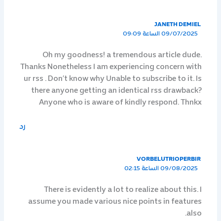
JANETH DEMIEL
09/07/2025 الساعة 09:09
Oh my goodness! a tremendous article dude.
Thanks Nonetheless I am experiencing concern with
ur rss . Don’t know why Unable to subscribe to it. Is
there anyone getting an identical rss drawback?
Anyone who is aware of kindly respond. Thnkx
رد
VORBELUTRIOPERBIR
09/08/2025 الساعة 02:15
There is evidently a lot to realize about this. I
assume you made various nice points in features
also.