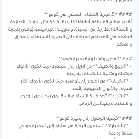
الزوارق، وصيد الأسماك.
#### **5. تجربة الطعام المحلي في كومو **
يُقدم مطبخ المنطقة أطباقًا تقليدية لذيذة مثل الباستا الطازجة،
والأسماك الطازجة من البحيرة، وحلويات التيراميسو. يُوصى بتجربة
الطعام في المطاعم المطلة على البحيرة للاستمتاع بالمذاق
والمنظر.
### **أفضل وقت لزيارة بحيرة كومو**
– **الربيع والصيف**: من أبريل إلى سبتمبر، حيث تكون الأجواء
معتدلة ومثالية للأنشطة الخارجية.
– **الخريف**: من أكتوبر إلى نوفمبر، حيث تكون الأجواء أكثر
هدوءًا، والألوان الطبيعية رائعة.
– **الشتاء**: تُعد فترة الشتاء مناسبة لمن يبحث عن الهدوء
والاسترخاء بعيدًا عن الزحام.
### **كيفية الوصول إلى بحيرة كومو**
– **بالسيارة**: تستغرق الرحلة من ميلانو إلى البحيرة حوالي
ساعة واحدة.