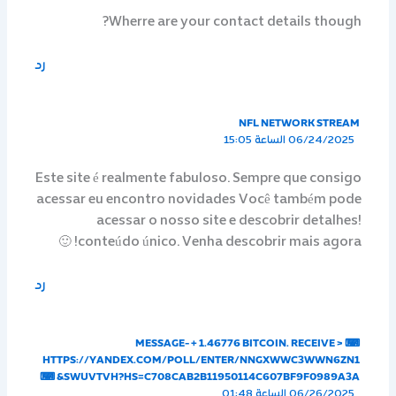
Wherre are your contact details though?
رد
NFL NETWORK STREAM
06/24/2025 الساعة 15:05
Este site é realmente fabuloso. Sempre que consigo
acessar eu encontro novidades Você também pode
acessar o nosso site e descobrir detalhes!
conteúdo único. Venha descobrir mais agora! 🙂
رد
⌨ MESSAGE- + 1.46776 BITCOIN. RECEIVE >
HTTPS://YANDEX.COM/POLL/ENTER/NNGXWWC3WWN6ZN1
SWUVTVH?HS=C708CAB2B11950114C607BF9F0989A3A& ⌨
06/26/2025 الساعة 01:48