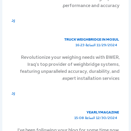
performance and accuracy.
رد
TRUCK WEIGHBRIDGE IN MOSUL
11/29/2024 الساعة 16:23
Revolutionize your weighing needs with BWER,
Iraq’s top provider of weighbridge systems,
featuring unparalleled accuracy, durability, and
expert installation services.
رد
YEARLYMAGAZINE
12/30/2024 الساعة 15:08
I’ve been following your blog for some time now,